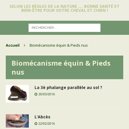
SELON LES RÈGLES DE LA NATURE …. BONNE SANTÉ ET
BIEN-ÊTRE POUR VOTRE CHEVAL ET CHIEN !
Accueil
Biomécanisme équin & Pieds nus
Biomécanisme équin & Pieds
nus
La 3è phalange parallèle au sol ?
20/03/2016
L’Abcès
22/02/2016